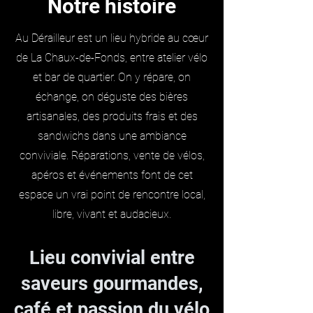
Notre histoire
Au Dérailleur est un lieu hybride au cœur
de La Chaux-de-Fonds, entre atelier vélo
et bar de quartier. On y répare, on
échange, on déguste des bières
artisanales, des produits frais et des
sandwichs dans une ambiance
conviviale. Réparations, vente de vélos,
apéros et événements font de cet
espace un vrai point de rencontre local,
libre, vivant et audacieux.
Lieu convivial entre
saveurs gourmandes,
café et passion du vélo