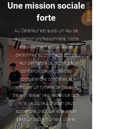
Une mission sociale
forte
Au Dérailleur est aussi un lieu de
réinsertion professionnelle. Notre
établissement accueille des
personnes au chômage afin de
leur permettre de reprendre
confiance, développer des
compétences concrètes et
retrouver un rythme de travail. À
travers l’atelier vélo, le service café
et la vie du lieu, chacun peut
apprendre, pratiquer et avancer
dans un cadre humain, utile et
dynamique.