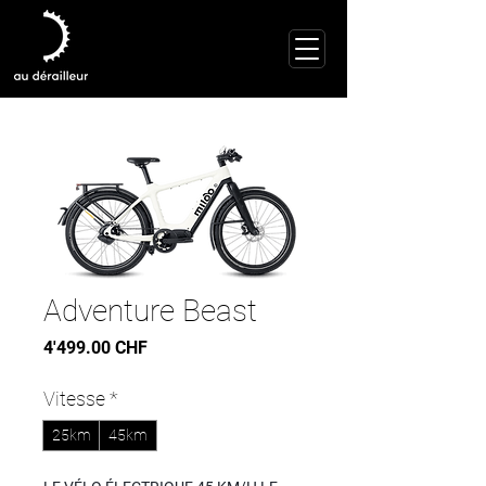
Adventure Beast
Prix
4'499.00 CHF
Vitesse
*
25km
45km