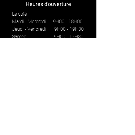
Heures d'ouverture
Le café
Mardi - Mercredi 9H00 - 18H00
Jeudi - Vendredi 9H00 - 19H00
Samedi 9H00 - 17H30
Atelier Vélo
Mardi - Vendredi 9H00 - 18H00
Samedi 9H00 - 17H00
Liens utiles
FAQ
Termes et conditions
Moyens de paiement
Mentions légales
Politique de cookies