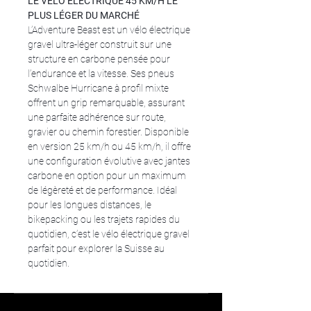
LE VÉLO ÉLECTRIQUE 45 KM/H LE 
PLUS LÉGER DU MARCHÉ
L’Adventure Beast est un vélo électrique 
gravel ultra-léger construit sur une 
structure en carbone pensée pour 
l’endurance et la vitesse. Ses pneus 
Schwalbe Hurricane à profil mixte 
offrent un grip remarquable, assurant 
une parfaite adhérence sur route, 
gravier ou chemin forestier. Disponible 
en version 25 km/h ou 45 km/h, il offre 
une configuration évolutive avec jantes 
carbone en option pour un maximum 
de légèreté et de performance. Idéal 
pour les longues distances, le 
bikepacking ou les trajets rapides du 
quotidien, c’est le vélo électrique gravel 
parfait pour explorer la Suisse au 
quotidien.